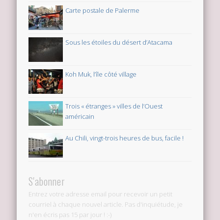
Carte postale de Palerme
Sous les étoiles du désert d’Atacama
Koh Muk, l’île côté village
Trois « étranges » villes de l’Ouest
américain
Au Chili, vingt-trois heures de bus, facile !
S'abonner
Entrez votre adresse email pour recevoir un petit
courriel à chaque nouvel article. Pas d'inquiétude, je
n'en écris pas 15 par jour ! :-)