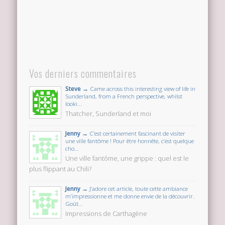
Vos derniers commentaires
Steve →
Came across this interesting view of life in
Sunderland, from a French perspective, whilst
looki...
Thatcher, Sunderland et moi
Jenny →
C’est certainement fascinant de visiter
une ville fantôme ! Pour être honnête, c’est quelque
cho...
Une ville fantôme, une grippe : quel est le
plus flippant au Chili?
Jenny →
J’adore cet article, toute cette ambiance
m’impressionne et me donne envie de la découvrir.
Goût...
Impressions de Carthagène