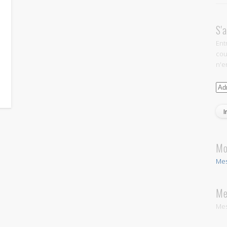
S'
Ent
cou
n'en
Adr
e-
mai
Mo
Mes
Me
Mes