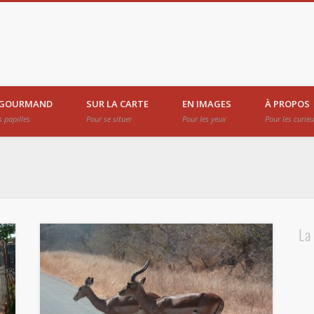
 GOURMAND
SUR LA CARTE
EN IMAGES
À PROPOS
s papilles
Pour se situer
Pour les yeux
Pour les curie
La