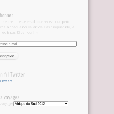
abonner
rez votre adresse email pour recevoir un petit
rriel à chaque nouvel article. Pas d'inquiétude, je
 écris pas 15 par jour ! :-)
esse
l
n fil Twitter
 Tweets
s voyages
 voyages