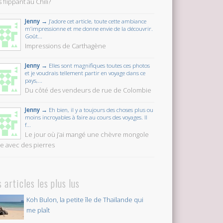
 flippant au Chili?
Jenny →
J’adore cet article, toute cette ambiance
m’impressionne et me donne envie de la découvrir.
Goût...
Impressions de Carthagène
Jenny →
Elles sont magnifiques toutes ces photos
et je voudrais tellement partir en voyage dans ce
pays,...
Du côté des vendeurs de rue de Colombie
Jenny →
Eh bien, il y a toujours des choses plus ou
moins incroyables à faire au cours des voyages. Il
f...
Le jour où j’ai mangé une chèvre mongole
te avec des pierres
s articles les plus lus
Koh Bulon, la petite île de Thaïlande qui
me plaît