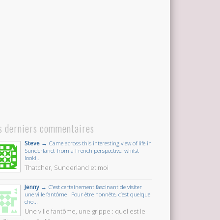
s derniers commentaires
Steve →
Came across this interesting view of life in
Sunderland, from a French perspective, whilst
looki...
Thatcher, Sunderland et moi
Jenny →
C’est certainement fascinant de visiter
une ville fantôme ! Pour être honnête, c’est quelque
cho...
Une ville fantôme, une grippe : quel est le