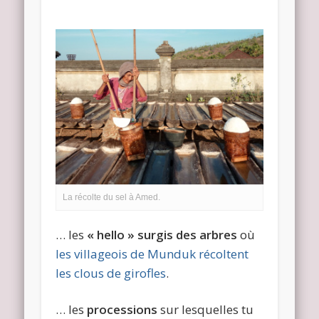
La récolte du sel à Amed.
… les
« hello » surgis des arbres
où
les villageois de Munduk récoltent
les clous de girofles
.
… les
processions
sur lesquelles tu