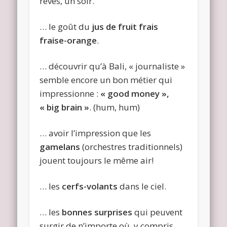
rêves, un soir.
… le goût du
jus de fruit frais
fraise-orange
.
… découvrir qu’à Bali, « journaliste »
semble encore un bon métier qui
impressionne :
« good money »,
« big brain »
. (hum, hum)
… avoir l’impression que les
gamelans
(orchestres traditionnels)
jouent toujours le même air!
… les
cerfs-volants
dans le ciel.
… les
bonnes surprises
qui peuvent
surgir de n’importe où, y compris