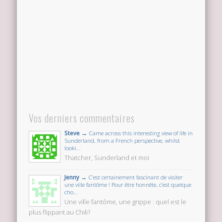
Vos derniers commentaires
Steve →
Came across this interesting view of life in
Sunderland, from a French perspective, whilst
looki...
Thatcher, Sunderland et moi
Jenny →
C’est certainement fascinant de visiter
une ville fantôme ! Pour être honnête, c’est quelque
cho...
Une ville fantôme, une grippe : quel est le
plus flippant au Chili?