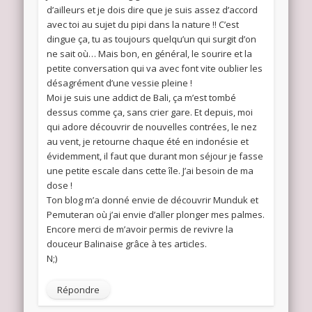
d’ailleurs et je dois dire que je suis assez d’accord
avec toi au sujet du pipi dans la nature !! C’est
dingue ça, tu as toujours quelqu’un qui surgit d’on
ne sait où… Mais bon, en général, le sourire et la
petite conversation qui va avec font vite oublier les
désagrément d’une vessie pleine !
Moi je suis une addict de Bali, ça m’est tombé
dessus comme ça, sans crier gare. Et depuis, moi
qui adore découvrir de nouvelles contrées, le nez
au vent, je retourne chaque été en indonésie et
évidemment, il faut que durant mon séjour je fasse
une petite escale dans cette île. J’ai besoin de ma
dose !
Ton blog m’a donné envie de découvrir Munduk et
Pemuteran où j’ai envie d’aller plonger mes palmes.
Encore merci de m’avoir permis de revivre la
douceur Balinaise grâce à tes articles.
N;)
Répondre