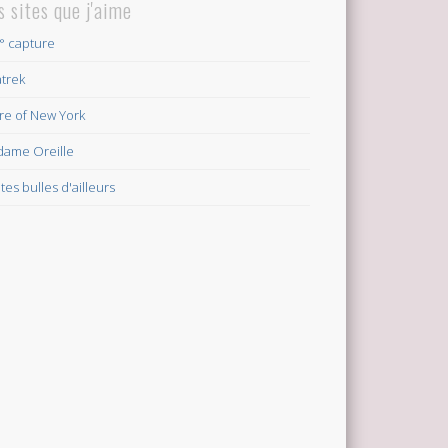
s sites que j'aime
° capture
atrek
ire of New York
ame Oreille
ites bulles d'ailleurs