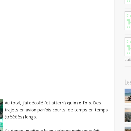
cui
Le
Au total, j’ai décollé (et atterri)
quinze fois
. Des
trajets en avion parfois courts, de temps en temps
(trèèèès) longs.
Ça donne un piteux bilan carbone mais vous fait