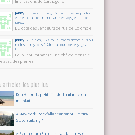
Impressions de Carthagène
Jenny →
Elles sont magnifiques toutes ces photos
et je voudrais tellement partir en voyage dans ce
pays,...
Du côté des vendeurs de rue de Colombie
Jenny →
Eh bien, il y a toujours des choses plus ou
moins incroyables à faire au cours des voyages. Il
f...
Le jour où j’ai mangé une chèvre mongole
te avec des pierres
s articles les plus lus
Koh Bulon, la petite île de Thaïlande qui
me plaît
A New York, Rockfeller center ou Empire
State Building ?
À Pemuteran (Bali), je serais bien restée