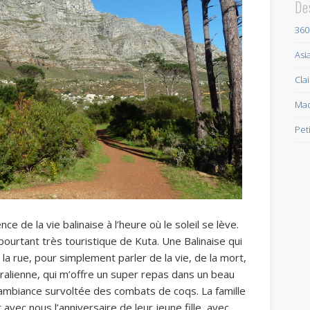
De
360
Asi
Cla
Mad
Pet
ce de la vie balinaise à l’heure où le soleil se lève.
ourtant très touristique de Kuta. Une Balinaise qui
 rue, pour simplement parler de la vie, de la mort,
tralienne, qui m’offre un super repas dans un beau
L’ambiance survoltée des combats de coqs. La famille
avec nous l’anniversaire de leur jeune fille, avec