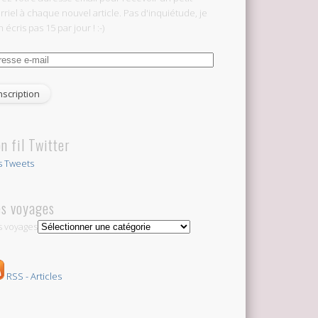
rriel à chaque nouvel article. Pas d'inquiétude, je
 écris pas 15 par jour ! :-)
esse
l
n fil Twitter
 Tweets
s voyages
 voyages
RSS - Articles