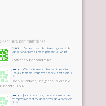
s derniers commentaires
Steve →
Came across this interesting view of life in
Sunderland, from a French perspective, whilst
looki...
Thatcher, Sunderland et moi
Jenny →
C’est certainement fascinant de visiter
une ville fantôme ! Pour être honnête, c’est quelque
cho...
Une ville fantôme, une grippe : quel est le
 flippant au Chili?
Jenny →
J’adore cet article, toute cette ambiance
m’impressionne et me donne envie de la découvrir.
Goût...