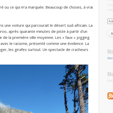
cou
é ou ce qui m’a marquée. Beaucoup de choses, à vrai
n'en
Adr
 une voiture qui parcourait le désert sud-africain. La
e-
roo, après quarante minutes de piste à partir d’un
mai
e de la première ville moyenne. Les « faux » jogging
e avec le racisme, présenté comme une évidence. La
ger, les girafes surtout. Un spectacle de cracheurs
Mo
Mes
Me
Mes