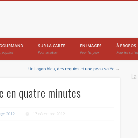
 GOURMAND
SUR LA CARTE
EN IMAGES
À PROPOS
s papilles
Pour se situer
Pour les yeux
Pour les curie
e
Un Lagon bleu, des requins et une peau salée
→
La
e en quatre minutes
yage 2012
17 décembre 2012